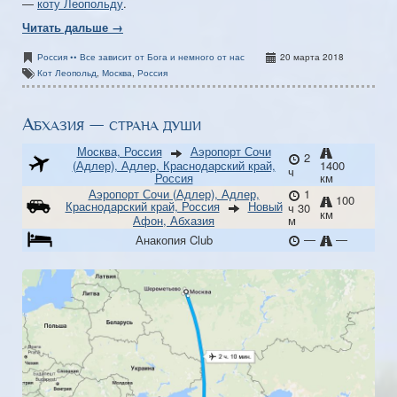
—
коту Леопольду
.
Читать дальше →
Россия •• Все зависит от Бога и немного от нас
20 марта 2018
Кот Леопольд
,
Москва
,
Россия
Абхазия — страна души
Москва, Россия
Аэропорт Сочи
2
(Адлер), Адлер, Краснодарский край,
1400
ч
Россия
км
Аэропорт Сочи (Адлер), Адлер,
1
100
Краснодарский край, Россия
Новый
ч 30
км
Афон, Абхазия
м
—
—
Анакопия Club