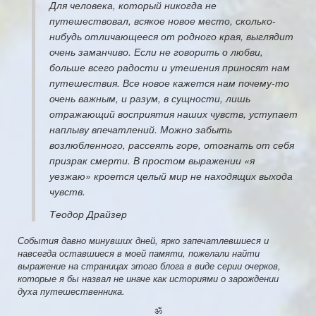
Для человека, который никогда не
путешествовал, всякое новое место, сколько-
нибудь отличающееся от родного края, выглядит
очень заманчиво. Если не говорить о любви,
больше всего радости и утешения приносят нам
путешествия. Все новое кажется нам почему-то
очень важным, и разум, в сущности, лишь
отражающий восприятия наших чувств, уступает
наплыву впечатлений. Можно забыть
возлюбленного, рассеять горе, отогнать от себя
призрак смерти. В простом выражении «я
уезжаю» кроется целый мир не находящих выхода
чувств.
Теодор Драйзер
События давно минувших дней, ярко запечатлевшиеся и
навсегда оставшиеся в моей памяти, пожелали найти
выражение на страницах этого блога в виде серии очерков,
которые я бы назвал не иначе как историями о зарождении
духа путешественника.
ॐ