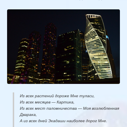
Из всех растений дороже Мне туласи,
Из всех месяцев — Картика,
Из всех мест паломничества — Моя возлюбленная
Дварака,
​А из всех дней Экадаши наиболее дорог Мне.