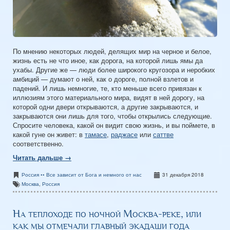
По мнению некоторых людей, делящих мир на черное и белое,
жизнь есть не что иное, как дорога, на которой лишь ямы да
ухабы. Другие же — люди более широкого кругозора и неробких
амбиций — думают о ней, как о дороге, полной взлетов и
падений. И лишь немногие, те, кто меньше всего привязан к
иллюзиям этого материального мира, видят в ней дорогу, на
которой одни двери открываются, а другие закрываются, и
закрываются они лишь для того, чтобы открылись следующие.
Спросите человека, какой он видит свою жизнь, и вы поймете, в
какой гуне он живет: в
тамасе
,
раджасе
или
саттве
соответственно.
Читать дальше →
Россия •• Все зависит от Бога и немного от нас
31 декабря 2018
Москва
,
Россия
На теплоходе по ночной Москва-реке, или
как мы отмечали главный экадаши года