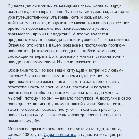
Существует ли в жизни та невидимая грань, когда ты вдруг
осознаешь, что вчера ты еще был простым туристом, а сегодня
уже путешественник? Эта грань, хоть и размытая, но
действительно есть, и ощутить ее можно только по прошествии
времени, переосмыслив все произошедшее и увидев
взаимосвязь причин и следствий. А что же является
предпосылкой для перехода на новый уровень? — спросите вы.
Отвечаю: это когда в вашем рюкзаке на постоянную прописку
поселяется фотокамера, а в сердце — добрая компания,
состоящая из веры в Бога, доверия к жизни и стержня воли к
победе над самим собой. И любви, разумеется.
Осознание того, что все вещи, ситуации и встречи с людьми,
которые были посланы нам во время путешествия, мы
привлекли в свою жизнь сами — вот что заставляет взять
ответственность за свои мысли и поступки и получить
повышение в «табеле о рангах». Начинать всегда нужно с
мыслей, потому что они — начало поступков. А поступки в свою
очередь составляют фундамент нашей жизни. Знаете, есть
такая поговорка: посеешь поступок — пожнешь привычку,
посеешь привычку — пожнешь характер, посеешь характер —
пожнешь судьбу.
Моя трансформация началась 3 августа 2013 года, когда я,
сделав 108 кругов
Сурья-намаскара
в одном из йога-центров