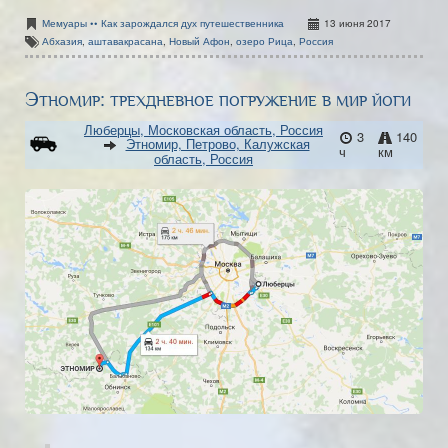
Мемуары •• Как зарождался дух путешественника
13 июня 2017
Абхазия
,
аштавакрасана
,
Новый Афон
,
озеро Рица
,
Россия
Этномир: трехдневное погружение в мир йоги
Люберцы, Московская область, Россия
3
140
Этномир, Петрово, Калужская
ч
км
область, Россия