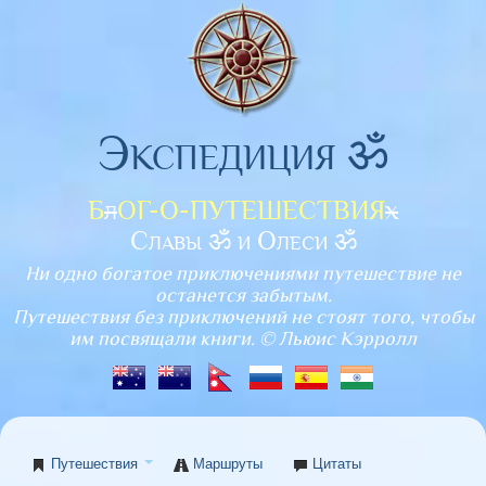
Экспедиция ॐ
Б
л
ОГ-О-ПУТЕШЕСТВИЯ
х
Славы ॐ и Олеси ॐ
Ни одно богатое приключениями путешествие не
останется забытым.
Путешествия без приключений не стоят того, чтобы
им посвящали книги. © Льюис Кэрролл
Путешествия
Маршруты
Цитаты