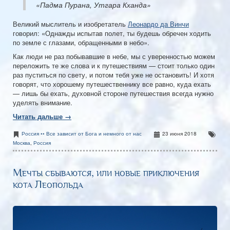
«Падма Пурана, Утгара Кханда»
Великий мыслитель и изобретатель
Леонардо да Винчи
говорил: «Однажды испытав полет, ты будешь обречен ходить
по земле с глазами, обращенными в небо».
Как люди не раз побывавшие в небе, мы с уверенностью можем
переложить те же слова и к путешествиям — стоит только один
раз пуститься по свету, и потом тебя уже не остановить! И хотя
говорят, что хорошему путешественнику все равно, куда ехать
— лишь бы ехать, духовной стороне путешествия всегда нужно
уделять внимание.
Читать дальше →
Россия •• Все зависит от Бога и немного от нас
23 июня 2018
Москва
,
Россия
Мечты сбываются, или новые приключения
кота Леопольда