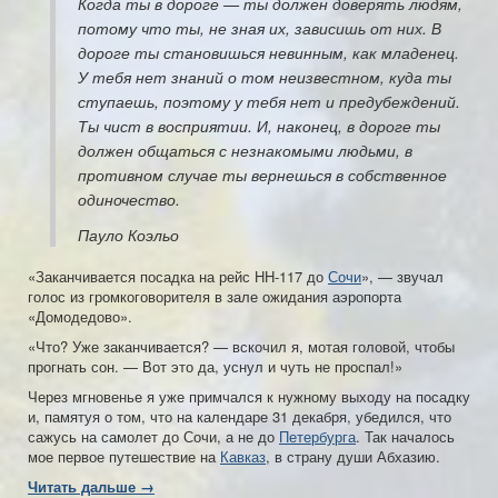
Когда ты в дороге — ты должен доверять людям,
потому что ты, не зная их, зависишь от них. В
дороге ты становишься невинным, как младенец.
У тебя нет знаний о том неизвестном, куда ты
ступаешь, поэтому у тебя нет и предубеждений.
Ты чист в восприятии. И, наконец, в дороге ты
должен общаться с незнакомыми людьми, в
противном случае ты вернешься в собственное
одиночество.
Пауло Коэльо
«Заканчивается посадка на рейс HH-117 до
Сочи
», — звучал
голос из громкоговорителя в зале ожидания аэропорта
«Домодедово».
«Что? Уже заканчивается? — вскочил я, мотая головой, чтобы
прогнать сон. — Вот это да, уснул и чуть не проспал!»
Через мгновенье я уже примчался к нужному выходу на посадку
и, памятуя о том, что на календаре 31 декабря, убедился, что
сажусь на самолет до Сочи, а не до
Петербурга
. Так началось
мое первое путешествие на
Кавказ
, в страну души Абхазию.
Читать дальше →