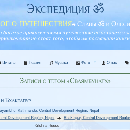
Экспедиция ॐ
л
ОГ-О-ПУТЕШЕСТВИЯ
х
Славы ॐ и Олес
о богатое приключениями путешествие не останется з
приключений не стоят того, чтобы им посвящали книги
Цитаты
Поэзия
Музыка
Фото
О нас
Записи с тегом «Сваямбунатх»
 и Бхактапур
ayambhu, Kathmandu, Central Development Region, Nepal
tral Development Region, Nepal
Bhaktapur, Central Development Regio
Krishna House