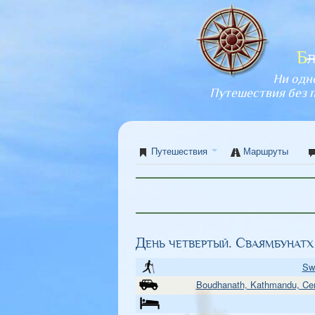
Б
Ни одн
Путешествия без 
Путешествия
Маршруты
День четвертый. Сваямбунатх
Sw
Boudhanath, Kathmandu, Cen