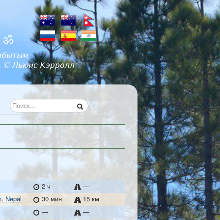
и ॐ
абытым.
. © Льюис Кэрролл
2 ч
—
n, Nepal
30 мин
15 км
—
—