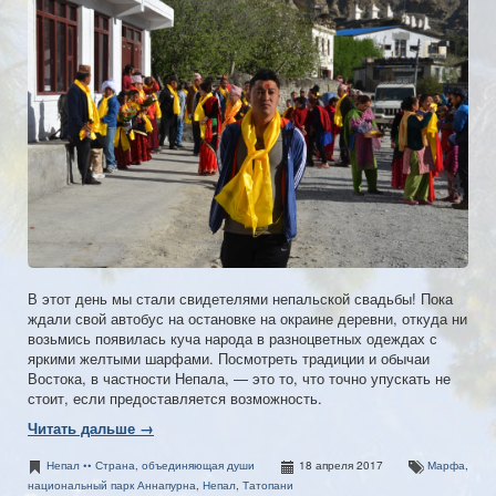
В этот день мы стали свидетелями непальской свадьбы! Пока
ждали свой автобус на остановке на окраине деревни, откуда ни
возьмись появилась куча народа в разноцветных одеждах с
яркими желтыми шарфами. Посмотреть традиции и обычаи
Востока, в частности Непала, — это то, что точно упускать не
стоит, если предоставляется возможность.
Читать дальше →
Непал •• Страна, объединяющая души
18 апреля 2017
Марфа
,
национальный парк Аннапурна
,
Непал
,
Татопани