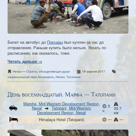
Билет на автобус до
Покхары
был куплен за час до
отправления. Раньше купить было нельзя. Уехать по
расписанию, как оказалось, тоже.
Читать дальше →
Непал •• Страна, объединяющая души
19 апреля 2017
национальный парк Аннапурна
,
Непал
,
Татопани
День восемнадцатый. Марфа — Татопани
Marpha, Mid-Western Development Region,
3
Nepal
Tatopani, Mid-Western
33.7
ч
Development Region, Nepal
км
—
—
Himalaya Hotel (Tatopani)