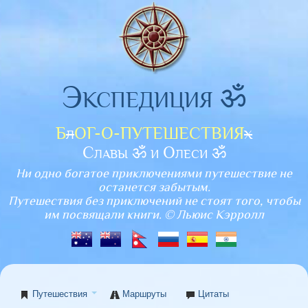
Экспедиция ॐ
Б
л
ОГ-О-ПУТЕШЕСТВИЯ
х
Славы ॐ и Олеси ॐ
Ни одно богатое приключениями путешествие не
останется забытым.
Путешествия без приключений не стоят того, чтобы
им посвящали книги. © Льюис Кэрролл
Путешествия
Маршруты
Цитаты