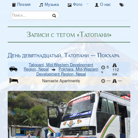
Поэзия
Музыка
Фото
О нас
Записи с тегом «Татопани»
День девятнадцатый. Татопани — Покхара
Tatopani, Mid-Western Development
6
Region, Nepal
Pokhara, Mid-Western
112
ч
Development Region, Nepal
км
—
—
Namaste Apartments