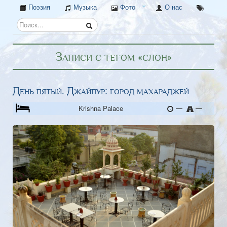
Поэзия
Музыка
Фото
О нас
Записи с тегом «слон»
День пятый. Джайпур: город махараджей
—
—
Krishna Palace