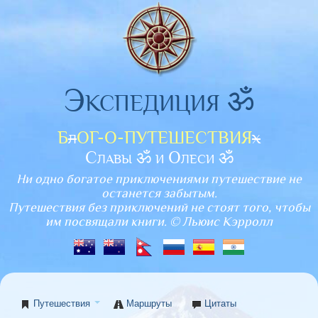
Экспедиция ॐ
Б
л
ОГ-О-ПУТЕШЕСТВИЯ
х
Славы ॐ и Олеси ॐ
Ни одно богатое приключениями путешествие не
останется забытым.
Путешествия без приключений не стоят того, чтобы
им посвящали книги. © Льюис Кэрролл
Путешествия
Маршруты
Цитаты