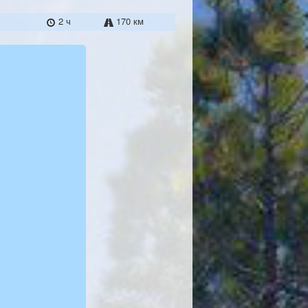
2 ч
170 км