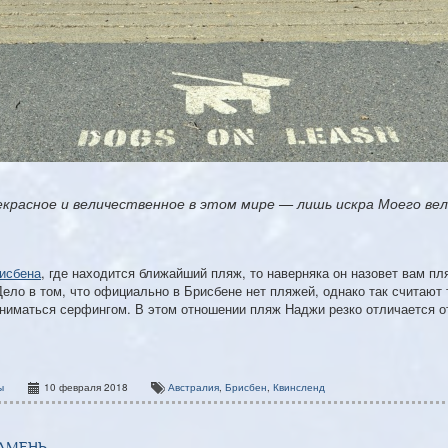
рекрасное и величественное в этом мире — лишь искра Моего вел
исбена
, где находится ближайший пляж, то наверняка он назовет вам п
Дело в том, что официально в Брисбене нет пляжей, однако так считают 
аниматься серфингом. В этом отношении пляж Наджи резко отличается о
ы
10 февраля 2018
Австралия
,
Брисбен
,
Квинсленд
амень