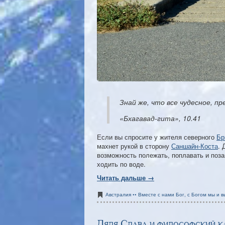
Знай же, что все чудесное, п
«Бхагавад-гита», 10.41
Если вы спросите у жителя северного
Бр
махнет рукой в сторону
Саншайн-Коста
. 
возможность полежать, поплавать и поз
ходить по воде.
Читать дальше →
Австралия •• Вместе с нами Бог, с Богом мы и в
Дядя Слава и философский к