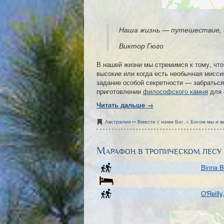
Наша жизнь — путешествие, и
Виктор Гюго
В нашей жизни мы стремимся к тому, что
высокие или когда есть необычная мисси
задание особой секретности — забратьс
приготовлении
философского камня
для 
Читать дальше →
Австралия •• Вместе с нами Бог, с Богом мы и в
Марафон в тропическом лесу
Binna B
O'Reilly