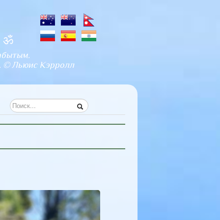
и ॐ
абытым.
. © Льюис Кэрролл