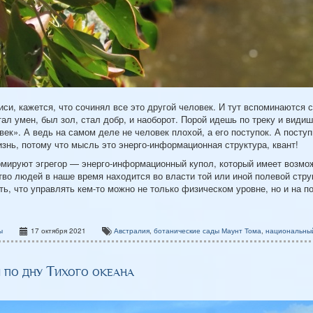
си, кажется, что сочинял все это другой человек. И тут вспоминаются с
тал умен, был зол, стал добр, и наоборот. Порой идешь по треку и види
век». А ведь на самом деле не человек плохой, а его поступок. А посту
знь, потому что мысль это энерго-информационная структура, квант!
мируют эгрегор — энерго-информационный купол, который имеет возможн
тво людей в наше время находится во власти той или иной полевой стру
ять, что управлять кем-то можно не только физическом уровне, но и на 
ы
17 октября 2021
Австралия
,
ботанические сады Маунт Тома
,
национальный
 по дну Тихого океана