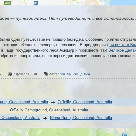
дея — путеводитель. Нет путеводителя, и все остановилось. Це
бы ни одно путешествие не прошло без идеи. Особенно приятно отправля
я, которая обещает перевернуть сознание. В преддверии
Дня святого Ва
я в чащи государственного леса Амомур и произвести там
Великое Дела
обретения сверхсилы, сверхверы и достижения просветленного сознания
ы
7 февраля 2018
Австралия
,
Квинсленд
,
мёд
urra, Queensland, Australia
O'Reilly, Queensland, Australia
O'Reilly Campground, Queensland, Australia
, Queensland, Australia
Binna Burra, Queensland, Australia