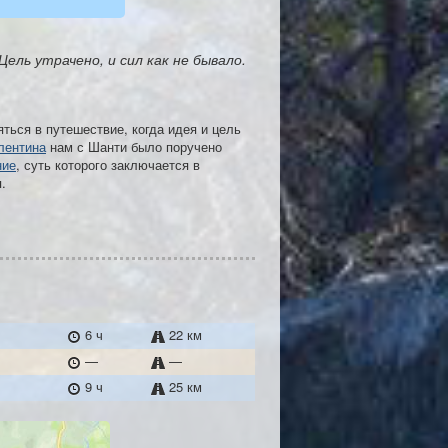
ль утрачено, и сил как не бывало.
ться в путешествие, когда идея и цель
лентина
нам с Шанти было поручено
ние
, суть которого заключается в
.
6 ч
22 км
—
—
9 ч
25 км