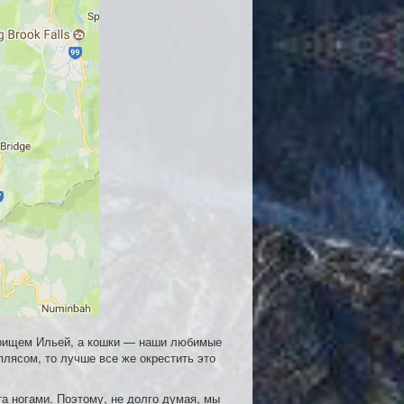
арищем Ильей, а кошки — наши любимые
плясом, то лучше все же окрестить это
та ногами. Поэтому, не долго думая, мы