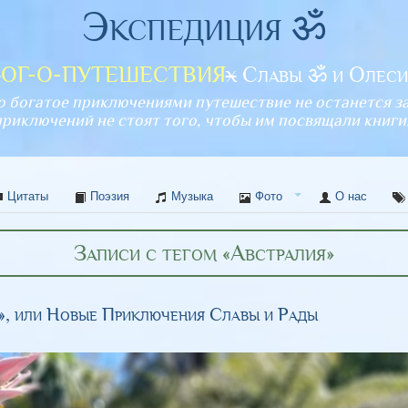
Экспедиция ॐ
л
ОГ-О-ПУТЕШЕСТВИЯ
х
Славы ॐ и Олес
о богатое приключениями путешествие не останется з
приключений не стоят того, чтобы им посвящали книги
Цитаты
Поэзия
Музыка
Фото
О нас
Записи с тегом «Австралия»
», или Новые Приключения Славы и Рады