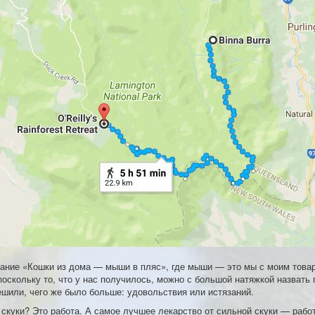
вание «Кошки из дома — мыши в пляс», где мыши — это мы с моим тов
поскольку то, что у нас получилось, можно с большой натяжкой назвать 
ешили, чего же было больше: удовольствия или истязаний.
 скуки? Это работа. А самое лучшее лекарство от сильной скуки — рабо